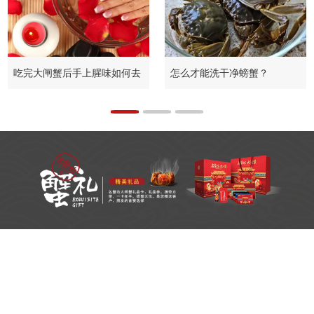
吃完大闸蟹后手上腥味如何去
怎么才能洗干净螃蟹？
除